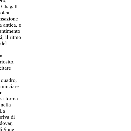
ero,
a Chagall
vole»
ensazione
 antica, e
sentimento
i, il ritmo
 del
un
iosito,
citare
o quadro,
ominciare
me
.si forma
 nella
 La
priva di
dovar,
ligione