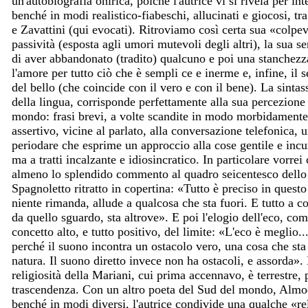
un'autobiografia onirica, poiché l'autrice vi si rivela per int
benché in modi realistico-fiabeschi, allucinati e giocosi, tr
e Zavattini (qui evocati). Ritroviamo così certa sua «colpe
passività (esposta agli umori mutevoli degli altri), la sua s
di aver abbandonato (tradito) qualcuno e poi una stanchezza
l'amore per tutto ciò che è sempli ce e inerme e, infine, il 
del bello (che coincide con il vero e con il bene). La sintass
della lingua, corrisponde perfettamente alla sua percezione
mondo: frasi brevi, a volte scandite in modo morbidamente
assertivo, vicine al parlato, alla conversazione telefonica, 
periodare che esprime un approccio alla cose gentile e incur
ma a tratti incalzante e idiosincratico. In particolare vorrei 
almeno lo splendido commento al quadro seicentesco dello
Spagnoletto ritratto in copertina: «Tutto è preciso in quest
niente rimanda, allude a qualcosa che sta fuori. E tutto a c
da quello sguardo, sta altrove». E poi l'elogio dell'eco, co
concetto alto, e tutto positivo, del limite: «L'eco è meglio..
perché il suono incontra un ostacolo vero, una cosa che sta
natura. Il suono diretto invece non ha ostacoli, e assorda».
religiosità della Mariani, cui prima accennavo, è terrestre, 
trascendenza. Con un altro poeta del Sud del mondo, Almo
benché in modi diversi, l'autrice condivide una qualche «re